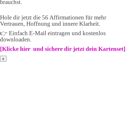
brauchst.
Hole dir jetzt die 56 Affirmationen für mehr
Vertrauen, Hoffnung und innere Klarheit.
👉 Einfach E-Mail eintragen und kostenlos
downloaden.
[
Klicke hier und sichere dir jetzt dein Kartenset
]
x
Weiblich * spirituell *frei ->
Sichere dir
wöchentlichenTipps,wie du in
deine wunderbare weibliche
Kraft kommst.