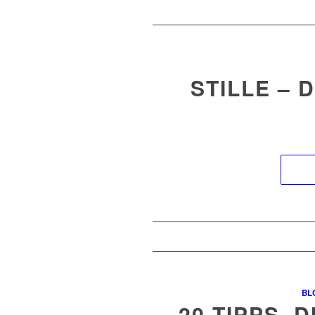
STILLE – 
BL
20 TIPPS, 