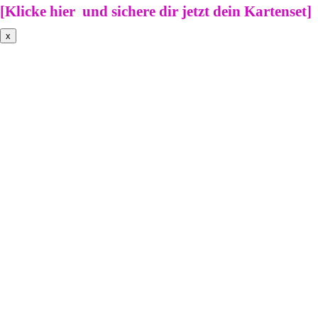
[
Klicke hier und sichere dir jetzt dein Kartenset
]
x
Weiblich * spirituell *frei ->
Sichere dir
wöchentlichenTipps,wie du in
deine wunderbare weibliche
Kraft kommst.
Anmelden
Vielen Dank für deine
Anmeldung! Bitte prüfe jetzt