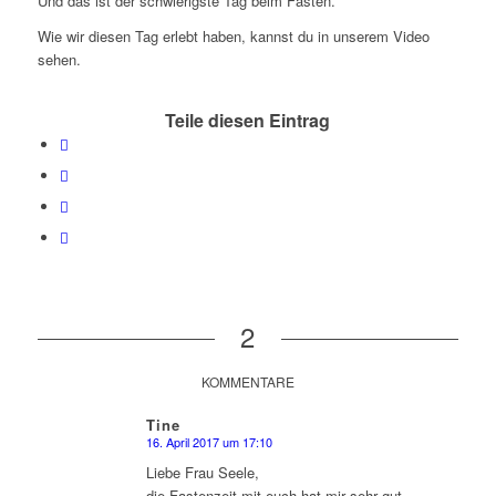
Und das ist der schwierigste Tag beim Fasten.
Wie wir diesen Tag erlebt haben, kannst du in unserem Video
sehen.
Teile diesen Eintrag
2
KOMMENTARE
Tine
16. April 2017 um 17:10
sagte:
Liebe Frau Seele,
die Fastenzeit mit euch hat mir sehr gut