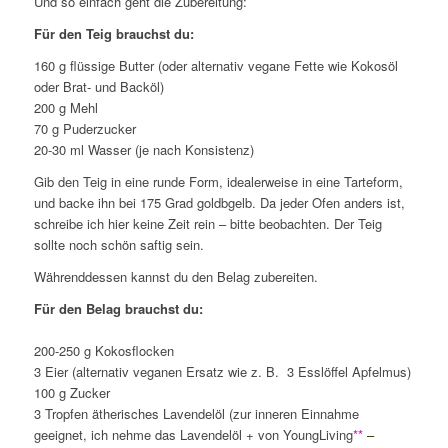
Und so einfach geht die Zubereitung:
Für den Teig brauchst du:
160 g flüssige Butter (oder alternativ vegane Fette wie Kokosöl
oder Brat- und Backöl)
200 g Mehl
70 g Puderzucker
20-30 ml Wasser (je nach Konsistenz)
Gib den Teig in eine runde Form, idealerweise in eine Tarteform,
und backe ihn bei 175 Grad goldbgelb. Da jeder Ofen anders ist,
schreibe ich hier keine Zeit rein – bitte beobachten. Der Teig
sollte noch schön saftig sein.
Währenddessen kannst du den Belag zubereiten.
Für den Belag brauchst du:
200-250 g Kokosflocken
3 Eier (alternativ veganen Ersatz wie z. B. 3 Esslöffel Apfelmus)
100 g Zucker
3 Tropfen ätherisches Lavendelöl (zur inneren Einnahme
geeignet, ich nehme das Lavendelöl + von YoungLiving
**
–