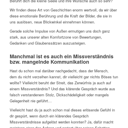
Berührt dich die kleine Seele und ihre Wünsche auch so sehr?
Wir finden diese Art von Geschichten enorm wertvoll, da wir über
diese emotionale Berührung und die Kraft der Bilder, die sie in
uns auslösen, neue Blickwinkel einnehmen können.
Gerade solche Impulse von Außen ermutigen uns doch ganz
stark, aus unserer alten Komfortzone von Bewertungen,
Gedanken und Glaubenssätzen auszusteigen.
Manchmal ist es auch ein Missverständnis
bzw. mangelnde Kommunikation
Hast du schon mal darüber nachgedacht, dass der Mensch,
dem du nicht verzeihen kannst, dir vielleicht gar nichts Böses tun
wollte? Vielleicht beruht der Streit, das Zerwürfnis ja auch auf
einem Missverständnis? Und das klärende Gespräch wurde aus
falsch verstandenem Stolz, Dickschädeligkeit oder mangels
Gelegenheit nie geführt…
Vielleicht hast du ja auch schon mal dieses erlösende Gefühl in
dir gespürt, wenn durch ein klärendes Gespräch
Missverständnisse aufgelöst werden konnten? Ja, dafür macht
meistens einer den Anfang und springt über seinen Schatten.