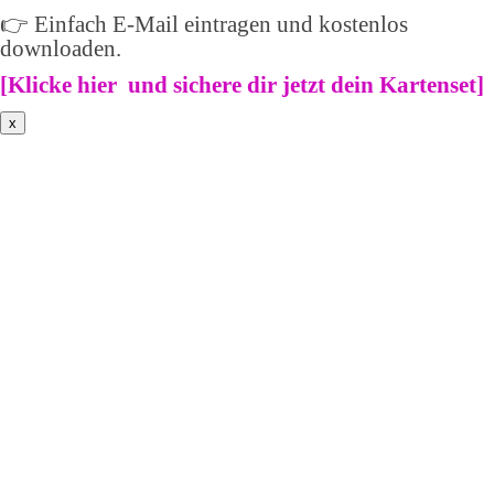
👉 Einfach E-Mail eintragen und kostenlos
downloaden.
[
Klicke hier und sichere dir jetzt dein Kartenset
]
x
Weiblich * spirituell *frei ->
Sichere dir
wöchentlichenTipps,wie du in
deine wunderbare weibliche
Kraft kommst.
Anmelden