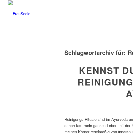
Schlagwortarchiv für:
R
KENNST DU
REINIGUNG
A
Reinigungs-Rituale sind im Ayurveda u
schon fast mein ganzes Leben mit der R
meinen Körper regelmäßig von inneren 