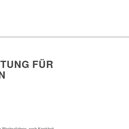
ITUNG FÜR
N
en Wechseljahren, nach Krankheit,