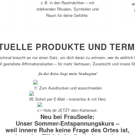
z. B. in den Rauhnächten – mit
w
stärkenden Ritualen, Symbolen und
Raum für deine Gefühle.
TUELLE PRODUKTE UND TERM
chmal braucht es nur einen Satz, um dich daran zu erinnern, wer du wirklich b
ll gestaltete Affirmationskarten – für mehr Vertrauen, Zuversicht und innere S
„𝑰𝒏 𝒅𝒆𝒓 𝑲𝒓𝒊𝒔𝒆 𝒍𝒊𝒆𝒈𝒕 𝒎𝒆𝒊𝒏 𝑵𝒆𝒖𝒃𝒆𝒈𝒊𝒏𝒏“
Zum Ausdrucken und ausschneiden
Sofort per E-Mail – kostenlos & mit Herz
Hole dir JETZT dein Kartenset:
Neu bei FrauSeele:
Unser Sommer-Entspannungskurs –
weil innere Ruhe keine Frage des Ortes ist,