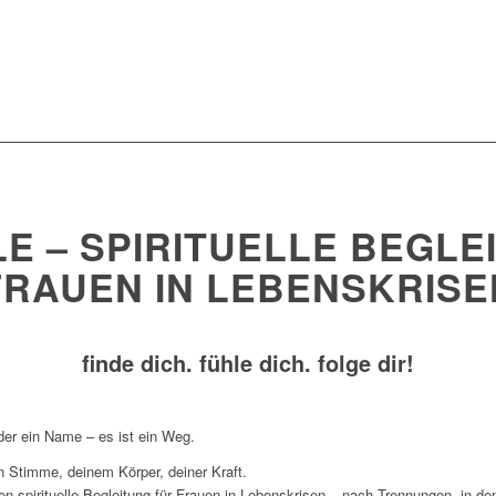
E – SPIRITUELLE BEGLE
FRAUEN IN LEBENSKRISE
finde dich. fühle dich. folge dir!
der ein Name – es ist ein Weg.
n Stimme, deinem Körper, deiner Kraft.
en spirituelle Begleitung für Frauen in Lebenskrisen – nach Trennungen, in d