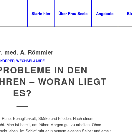
Starte hier
Über Frau Seele
Angebote
Bl
r. med. A. Römmler
KÖRPER
,
WECHSELJAHRE
PROBLEME IN DEN
HREN – WORAN LIEGT
ES?
er Ruhe, Behaglichkeit, Stärke und Frieden. Nach einem
cht. Man ist bereit, am frühen Morgen gut zu arbeiten. Ohne
icht leben. Im Schlaf ruht er in seinem eigenen Selbst und erhält