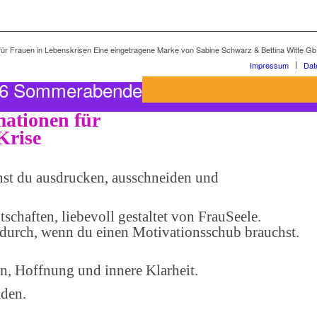
ng für Frauen in Lebenskrisen Eine eingetragene Marke von Sabine Schwarz & Bettina Witte Gb
Impressum
Dat
– 6 Sommerabende
Sichere dir deinen Pl
mationen für
Krise
nst du ausdrucken, ausschneiden und
tschaften, liebevoll gestaltet von FrauSeele.
durch, wenn du einen Motivationsschub brauchst.
en, Hoffnung und innere Klarheit.
aden.