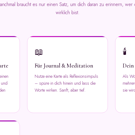
anchmal braucht es nur einen Satz, um dich daran zu erinnern, wer 
wirklich bist.
📖
🕯️
arte
Für Journal & Meditation
Dein 
einen
Nutze eine Karte als Reflexionsimpuls
Als Woc
e und
– spüre in dich hinein und lass die
mehrere
 den
Worte wirken. Sanft, aber tief.
sie wir