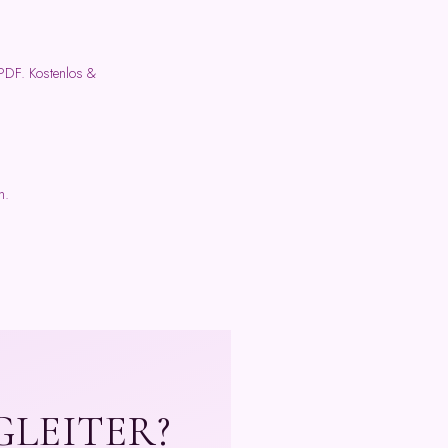
 PDF. Kostenlos &
n.
GLEITER?