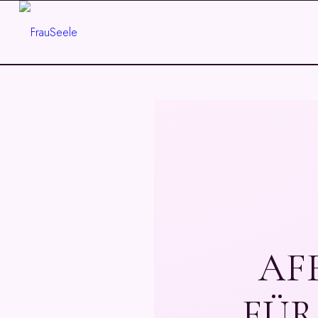
AF
FÜR