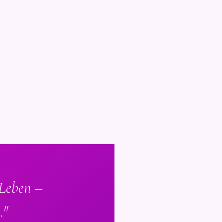
 Leben –
."