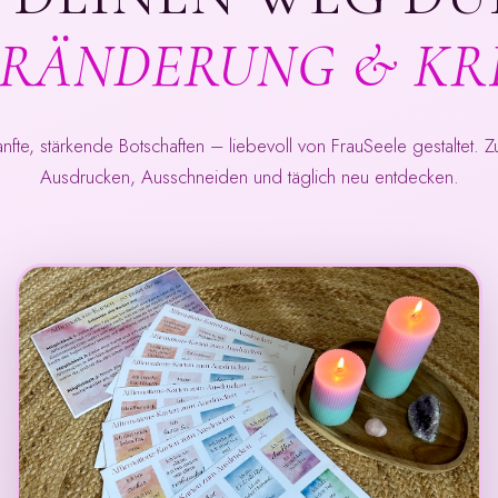
RÄNDERUNG & KR
nfte, stärkende Botschaften – liebevoll von FrauSeele gestaltet. 
Ausdrucken, Ausschneiden und täglich neu entdecken.